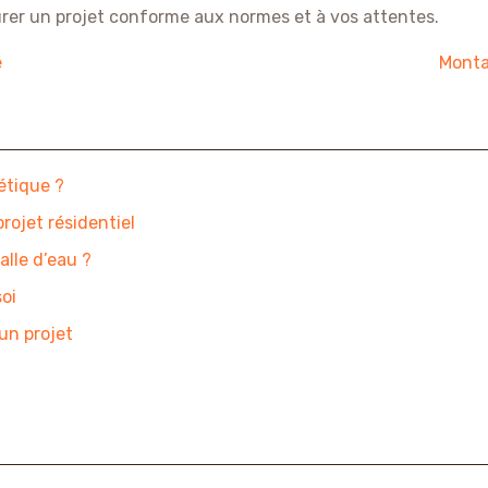
urer un projet conforme aux normes et à vos attentes.
é
Monta
étique ?
rojet résidentiel
alle d’eau ?
oi
un projet