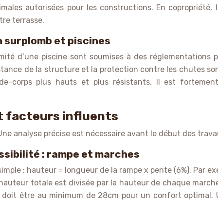
ales autorisées pour les constructions. En copropriété, 
re terrasse.
n surplomb et piscines
mité d’une piscine sont soumises à des réglementations pl
stance de la structure et la protection contre les chutes s
arde-corps plus hauts et plus résistants. Il est fortem
t facteurs influents
 Une analyse précise est nécessaire avant le début des trava
ssibilité : rampe et marches
t simple : hauteur = longueur de la rampe x pente (6%). Par
a hauteur totale est divisée par la hauteur de chaque mar
es doit être au minimum de 28cm pour un confort optimal. 