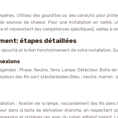
péries. Utilisez des goulottes ou des conduits pour protége
 sources de chaleur. Pour une installation en saillie, u
xe et nécessitant des compétences spécifiques), veillez à re
ement: étapes détaillées
 sécurité et le bon fonctionnement de votre installation. S
nexions
légendes : Phase, Neutre, Terre, Lampe, Détecteur, Boîte d
 couleurs des fils sont standardisées (bleu : neutre, marron 
tallation : fixation de la lampe, raccordement des fils dans
teur dans la boîte de dérivation étanche, en respectant 
nnexions et protégez-les avec du ruban adhésif isolant. La