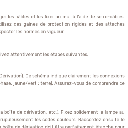
r les câbles et les fixer au mur à l’aide de serre-câbles.
tilisez des gaines de protection rigides et des attaches
specter les normes en vigueur.
uivez attentivement les étapes suivantes.
e Dérivation). Ce schéma indique clairement les connexions
: phase, jaune/vert : terre). Assurez-vous de comprendre ce
 la boîte de dérivation, etc.). Fixez solidement la lampe au
scrupuleusement les codes couleurs. Raccordez ensuite le
 boîte de dérivation doit être parfaitement étanche pour