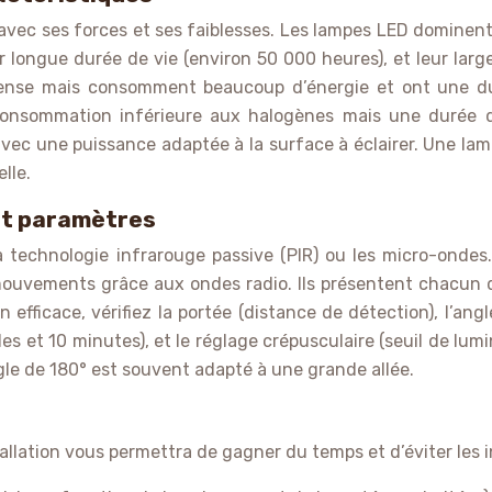
 avec ses forces et ses faiblesses. Les lampes LED dominen
ur longue durée de vie (environ 50 000 heures), et leur la
ntense mais consomment beaucoup d’énergie et ont une du
onsommation inférieure aux halogènes mais une durée de
avec une puissance adaptée à la surface à éclairer. Une l
lle.
et paramètres
technologie infrarouge passive (PIR) ou les micro-ondes. 
mouvements grâce aux ondes radio. Ils présentent chacun 
 efficace, vérifiez la portée (distance de détection), l’an
s et 10 minutes), et le réglage crépusculaire (seuil de lu
gle de 180° est souvent adapté à une grande allée.
llation vous permettra de gagner du temps et d’éviter les i